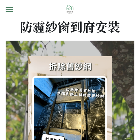
首頁
防霾紗窗到府安裝
產品介紹
產品功能
安裝實蹟
訂購流程
Q&A
聯繫我們
搜索